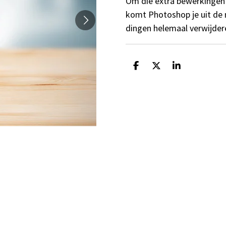
Om die extra bewerkingen 
komt Photoshop je uit de
dingen helemaal verwijderen
D
D
S
e
e
h
l
e
a
e
l
r
n
e