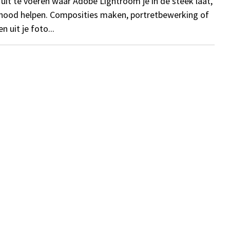
uit te voeren waar Adobe Lightroom je in de steek laat,
 nood helpen. Composities maken, portretbewerking of
 uit je foto...